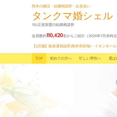
熊本の婚活・結婚相談所・お見合い
タンクマ婚シェル
IBJ正規加盟の結婚相談所
110,420
会員数約
名からご紹介
（2026年7月末時
【2店舗】銀座通相談所(熊本市街地)・イオンモール
TOP
初めての方へ
忙しい男性へ
選ば