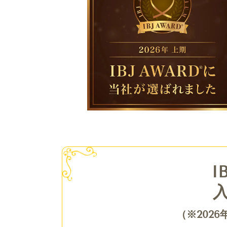
I
（※202