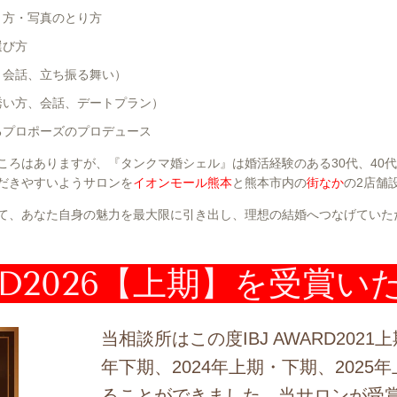
り方・写真のとり方
選び方
、会話、立ち振る舞い）
誘い方、会話、デートプラン）
るプロポーズのプロデュース
ころはありますが、『タンクマ婚シェル』は婚活経験のある30代、40
だきやすいようサロンを
イオンモール熊本
と熊本市内の
街なか
の2店舗
て、あなた自身の魅力を最大限に引き出し、理想の結婚へつなげていた
ARD2026【上期】を受賞
当相談所はこの度IBJ AWARD2021
年下期、2024年
上期・
下期
、
2025
ることができました。当サロンが受賞